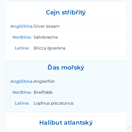
Cejn stříbřitý
Silver bream
Sølvbrasme
Blicca bjoerkna
Ďas mořský
Anglerfish
Breiflabb
Lophius piscatorius
Halibut atlantský