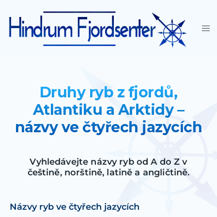
Druhy ryb z fjordů,
Atlantiku a Arktidy –
názvy ve čtyřech jazycích
Vyhledávejte názvy ryb od A do Z v
češtině, norštině, latině a angličtině.
Názvy ryb ve čtyřech jazycích