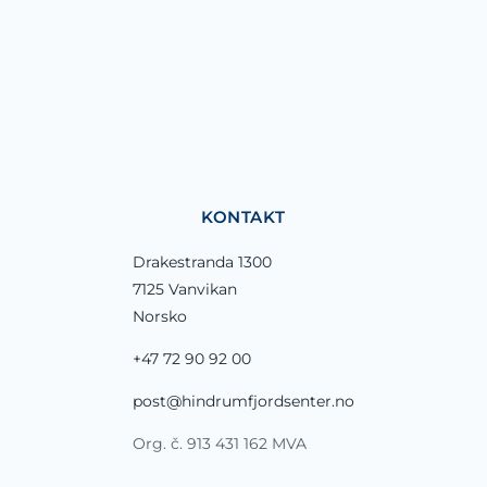
KONTAKT
Drakestranda 1300
7125 Vanvikan
Norsko
+47 72 90 92 00
post@hindrumfjordsenter.no
Org. č. 913 431 162 MVA