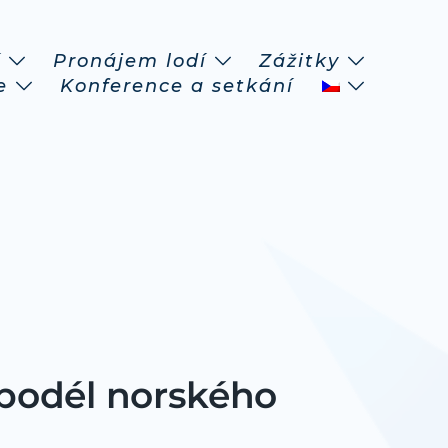
í
Pronájem lodí
Zážitky
e
Konference a setkání
 podél norského