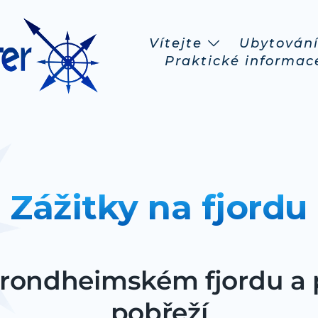
Vítejte
Ubytován
Praktické informac
Zážitky na fjordu
 Trondheimském fjordu a
pobřeží