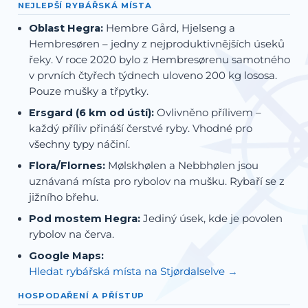
NEJLEPŠÍ RYBÁŘSKÁ MÍSTA
Oblast Hegra:
Hembre Gård, Hjelseng a
Hembresøren – jedny z nejproduktivnějších úseků
řeky. V roce 2020 bylo z Hembresørenu samotného
v prvních čtyřech týdnech uloveno 200 kg lososa.
Pouze mušky a třpytky.
Ersgard (6 km od ústí):
Ovlivněno přílivem –
každý příliv přináší čerstvé ryby. Vhodné pro
všechny typy náčiní.
Flora/Flornes:
Mølskhølen a Nebbhølen jsou
uznávaná místa pro rybolov na mušku. Rybaří se z
jižního břehu.
Pod mostem Hegra:
Jediný úsek, kde je povolen
rybolov na červa.
Google Maps:
Hledat rybářská místa na Stjørdalselve
HOSPODAŘENÍ A PŘÍSTUP