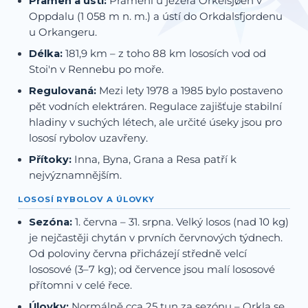
Pramen a ústí:
Pramení u jezera Orkelsjøen v
Oppdalu (1 058 m n. m.) a ústí do Orkdalsfjordenu
u Orkangeru.
Délka:
181,9 km – z toho 88 km lososích vod od
Stoi'n v Rennebu po moře.
Regulovaná:
Mezi lety 1978 a 1985 bylo postaveno
pět vodních elektráren. Regulace zajišťuje stabilní
hladiny v suchých létech, ale určité úseky jsou pro
lososí rybolov uzavřeny.
Přítoky:
Inna, Byna, Grana a Resa patří k
nejvýznamnějším.
LOSOSÍ RYBOLOV A ÚLOVKY
Sezóna:
1. června – 31. srpna. Velký losos (nad 10 kg)
je nejčastěji chytán v prvních červnových týdnech.
Od poloviny června přicházejí středně velcí
lososové (3–7 kg); od července jsou malí lososové
přítomni v celé řece.
Úlovky:
Normálně cca 25 tun za sezónu – Orkla se