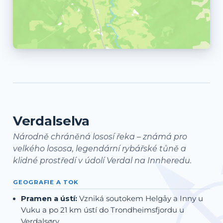
Verdalselva
Národně chráněná lososí řeka – známá pro
velkého lososa, legendární rybářské tůně a
klidné prostředí v údolí Verdal na Innheredu.
GEOGRAFIE A TOK
Pramen a ústí:
Vzniká soutokem Helgåy a Inny u
Vuku a po 21 km ústí do Trondheimsfjordu u
Verdalsøry.