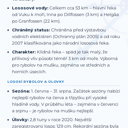
Lososové vody:
Celkem cca 53 km – hlavní řeka
od Vuku k moři, Inna po Dillfossen (3 km) a Helgåa
po Granfossen (22 km).
Chráněný status:
Chráněna před výstavbou
vodních elektráren (Ochranný plán 2005) a od roku
2007 klasifikována jako národní lososová řeka.
Charakter:
Klidná řeka – spád je tak malý, že
přílivový vliv působí téměř 3 km od moře. Výborná
pro rybolov na mušku, zejména ve středních a
horních úsecích.
LOSOSÍ RYBOLOV A ÚLOVKY
Sezóna:
1. června – 31. srpna. Začátek sezóny nabízí
nejlepší rybolov na červa a třpytku při vysoké
hladině vody. V průběhu léta – zejména v červenci
a srpnu – je rybolov na mušku nejlepší.
Úlovky:
2,8 tuny v roce 2020. Největší
zaregistrovaný losos: 129 cm. Rekordní sezóna byla