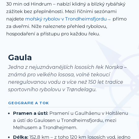
30 min od Hindrum – nabízí klidný a blízký rybářský
zážitek bez přeplněnosti. Mezi říčními sezónami
najdete
mořský rybolov v Trondheimsfjordu
přímo
za dveřmi. Níže naleznete přehled rybolovu,
hospodaření a přístupu pro každou řeku.
Gaula
Jedna z nejuznávanějších lososích řek Norska –
známá pro velkého lososa, volně tekoucí
neregulovanou vodu a více než 150 let tradice
sportovního rybolovu v Trøndelagu.
GEOGRAFIE A TOK
Pramen a ústí:
Pramení u Gaulhåenu v Holtålenu
a ústí do Gaulosen u Trondheimsfjordu, mezi
Melhusem a Trondhejmem.
Délka:
152,8 km – z toho 120 km lososích vod, jedno