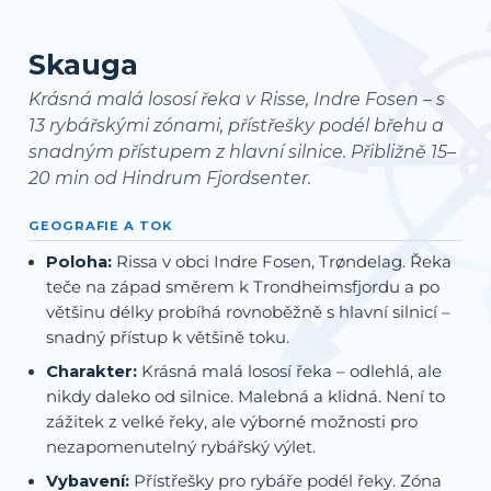
Skauga
Krásná malá lososí řeka v Risse, Indre Fosen – s
13 rybářskými zónami, přístřešky podél břehu a
snadným přístupem z hlavní silnice. Přibližně 15–
20 min od Hindrum Fjordsenter.
GEOGRAFIE A TOK
Poloha:
Rissa v obci Indre Fosen, Trøndelag. Řeka
teče na západ směrem k Trondheimsfjordu a po
většinu délky probíhá rovnoběžně s hlavní silnicí –
snadný přístup k většině toku.
Charakter:
Krásná malá lososí řeka – odlehlá, ale
nikdy daleko od silnice. Malebná a klidná. Není to
zážitek z velké řeky, ale výborné možnosti pro
nezapomenutelný rybářský výlet.
Vybavení:
Přístřešky pro rybáře podél řeky. Zóna