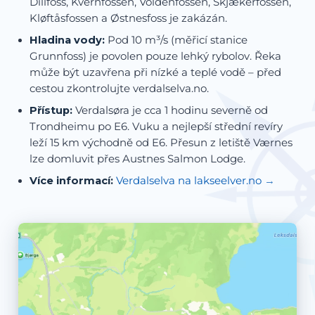
Dillfoss, Kvernfossen, Voldenfossen, Skjækerfossen,
Kløftåsfossen a Østnesfoss je zakázán.
Hladina vody:
Pod 10 m³/s (měřicí stanice
Grunnfoss) je povolen pouze lehký rybolov. Řeka
může být uzavřena při nízké a teplé vodě – před
cestou zkontrolujte verdalselva.no.
Přístup:
Verdalsøra je cca 1 hodinu severně od
Trondheimu po E6. Vuku a nejlepší střední revíry
leží 15 km východně od E6. Přesun z letiště Værnes
lze domluvit přes Austnes Salmon Lodge.
Více informací:
Verdalselva na lakseelver.no