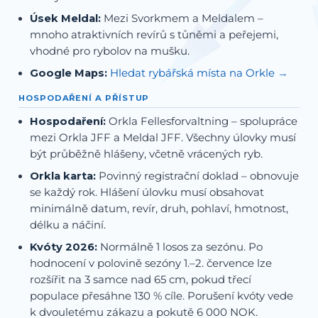
Úsek Meldal:
Mezi Svorkmem a Meldalem –
mnoho atraktivních revírů s tůněmi a peřejemi,
vhodné pro rybolov na mušku.
Google Maps:
Hledat rybářská místa na Orkle
HOSPODAŘENÍ A PŘÍSTUP
Hospodaření:
Orkla Fellesforvaltning – spolupráce
mezi Orkla JFF a Meldal JFF. Všechny úlovky musí
být průběžně hlášeny, včetně vrácených ryb.
Orkla karta:
Povinný registrační doklad – obnovuje
se každý rok. Hlášení úlovku musí obsahovat
minimálně datum, revír, druh, pohlaví, hmotnost,
délku a náčiní.
Kvóty 2026:
Normálně 1 losos za sezónu. Po
hodnocení v polovině sezóny 1.–2. července lze
rozšířit na 3 samce nad 65 cm, pokud třecí
populace přesáhne 130 % cíle. Porušení kvóty vede
k dvouletému zákazu a pokutě 6 000 NOK.