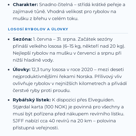
Charakter:
Snadno čitelná – střídá krátké peřeje a
zajímavé tůně. Vhodná velikost pro rybolov na
mušku z břehu v celém toku.
LOSOSÍ RYBOLOV A ÚLOVKY
Sezóna:
1. června – 31. srpna. Začátek sezóny
přináší velkého lososa (6–15 kg, někteří nad 20 kg).
Nejlepší rybolov na mušku v červenci a srpnu při
nižší hladině vody.
Úlovky:
12,3 tuny lososa v roce 2020 – mezi deseti
nejproduktivnějšími řekami Norska. Přílivový vliv
ovlivňuje rybolov v nejnižších kilometrech a přivádí
čerstvé ryby proti proudu.
Rybářský lístek:
K dispozici přes Elveguiden.
Stjørdal karta (100 NOK) je povinná pro všechny a
musí být pořízena před nákupem revírního lístku.
SJFF nabízí cca 40 revírů na 20 km – polovina
přístupná veřejnosti.