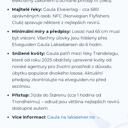
elektrárny zákonem o ochraně přírody III (1983).
Majitelé řeky:
Gaula Elveierlag – cca 680
oprávněných osob. NFC (Norwegian Flyfishers
Club) spravuje některé z nejlepších revírů.
Minimální míry a předpisy:
Lososi nad 65 cm musí
být vráceni. Všechny úlovky jsou hlášeny přes
Elveguiden Gaula Laksebørsen do 6 hodin.
Snížené kvóty:
Gaula patří mezi řeky Trøndelagu,
které od roku 2025 obdržely upravené kvóty od
norské agentury pro životní prostředí z důvodu
úbytku populace divokého lososa. Aktuální
předpisy zkontrolujte na elveguiden.no před
sezónou.
Přístup:
Jízda do Størenu (cca 1 hodina od
Trondheimu) – odtud jsou většina nejlepších revírů
dostupné autem.
Více informací:
Gaula na lakseelver.no