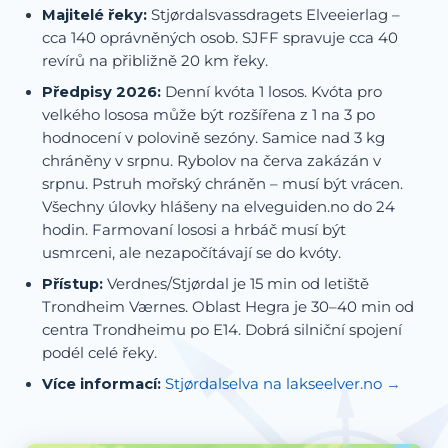
Majitelé řeky:
Stjørdalsvassdragets Elveeierlag –
cca 140 oprávněných osob. SJFF spravuje cca 40
revírů na přibližně 20 km řeky.
Předpisy 2026:
Denní kvóta 1 losos. Kvóta pro
velkého lososa může být rozšířena z 1 na 3 po
hodnocení v polovině sezóny. Samice nad 3 kg
chráněny v srpnu. Rybolov na červa zakázán v
srpnu. Pstruh mořský chráněn – musí být vrácen.
Všechny úlovky hlášeny na elveguiden.no do 24
hodin. Farmovaní lososi a hrbáč musí být
usmrceni, ale nezapočítávají se do kvóty.
Přístup:
Verdnes/Stjørdal je 15 min od letiště
Trondheim Værnes. Oblast Hegra je 30–40 min od
centra Trondheimu po E14. Dobrá silniční spojení
podél celé řeky.
Více informací:
Stjørdalselva na lakseelver.no