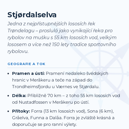
Stjørdalselva
Jedna z nejpřístupnějších lososích řek
Trøndelagu – proslulá jako vynikající řeka pro
rybolov na mušku s 55 km lososích vod, velkým
lososem a více než 150 lety tradice sportovního
rybolovu.
GEOGRAFIE A TOK
Pramen a ústí:
Pramení nedaleko švédských
hranic v Meråkeru a teče na západ do
Trondheimsfjordu u Værnes ve Stjørdalu.
Délka:
Přibližně 70 km – z toho 55 km lososích vod
od Nustadfossen v Meråkeru po ústí.
Přítoky:
Forra (13 km lososích vod), Sona (6 km),
Gråelva, Funna a Dalåa. Forra je zvláště krásná a
doporučuje se pro ranní výlety.