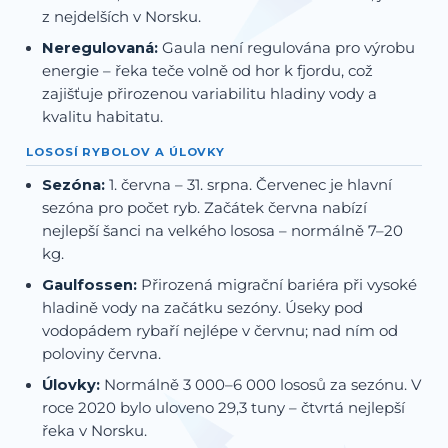
z nejdelších v Norsku.
Neregulovaná:
Gaula není regulována pro výrobu
energie – řeka teče volně od hor k fjordu, což
zajišťuje přirozenou variabilitu hladiny vody a
kvalitu habitatu.
LOSOSÍ RYBOLOV A ÚLOVKY
Sezóna:
1. června – 31. srpna. Červenec je hlavní
sezóna pro počet ryb. Začátek června nabízí
nejlepší šanci na velkého lososa – normálně 7–20
kg.
Gaulfossen:
Přirozená migrační bariéra při vysoké
hladině vody na začátku sezóny. Úseky pod
vodopádem rybaří nejlépe v červnu; nad ním od
poloviny června.
Úlovky:
Normálně 3 000–6 000 lososů za sezónu. V
roce 2020 bylo uloveno 29,3 tuny – čtvrtá nejlepší
řeka v Norsku.