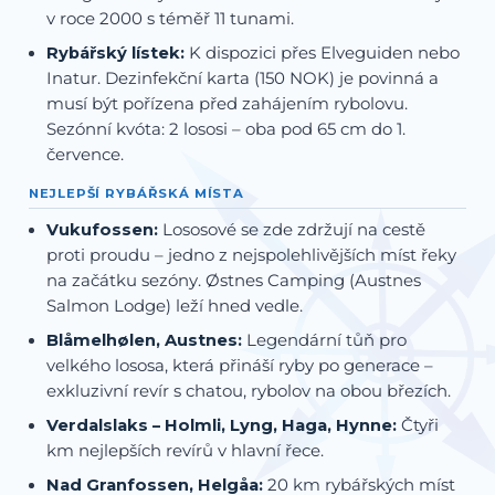
v roce 2000 s téměř 11 tunami.
Rybářský lístek:
K dispozici přes Elveguiden nebo
Inatur. Dezinfekční karta (150 NOK) je povinná a
musí být pořízena před zahájením rybolovu.
Sezónní kvóta: 2 lososi – oba pod 65 cm do 1.
července.
NEJLEPŠÍ RYBÁŘSKÁ MÍSTA
Vukufossen:
Lososové se zde zdržují na cestě
proti proudu – jedno z nejspolehlivějších míst řeky
na začátku sezóny. Østnes Camping (Austnes
Salmon Lodge) leží hned vedle.
Blåmelhølen, Austnes:
Legendární tůň pro
velkého lososa, která přináší ryby po generace –
exkluzivní revír s chatou, rybolov na obou březích.
Verdalslaks – Holmli, Lyng, Haga, Hynne:
Čtyři
km nejlepších revírů v hlavní řece.
Nad Granfossen, Helgåa:
20 km rybářských míst