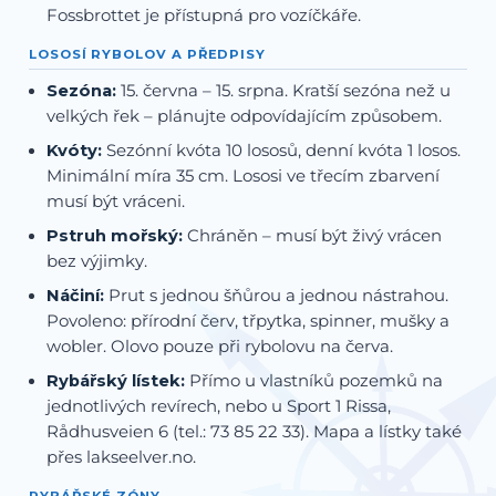
Fossbrottet je přístupná pro vozíčkáře.
LOSOSÍ RYBOLOV A PŘEDPISY
Sezóna:
15. června – 15. srpna. Kratší sezóna než u
velkých řek – plánujte odpovídajícím způsobem.
Kvóty:
Sezónní kvóta 10 lososů, denní kvóta 1 losos.
Minimální míra 35 cm. Lososi ve třecím zbarvení
musí být vráceni.
Pstruh mořský:
Chráněn – musí být živý vrácen
bez výjimky.
Náčiní:
Prut s jednou šňůrou a jednou nástrahou.
Povoleno: přírodní červ, třpytka, spinner, mušky a
wobler. Olovo pouze při rybolovu na červa.
Rybářský lístek:
Přímo u vlastníků pozemků na
jednotlivých revírech, nebo u Sport 1 Rissa,
Rådhusveien 6 (tel.: 73 85 22 33). Mapa a lístky také
přes lakseelver.no.