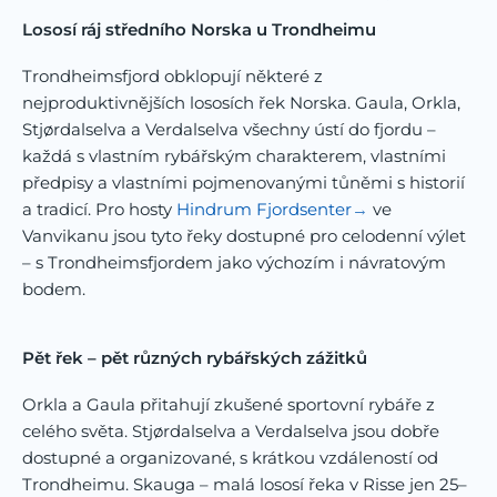
Lososí ráj středního Norska u Trondheimu
Trondheimsfjord obklopují některé z
nejproduktivnějších lososích řek Norska. Gaula, Orkla,
Stjørdalselva a Verdalselva všechny ústí do fjordu –
každá s vlastním rybářským charakterem, vlastními
předpisy a vlastními pojmenovanými tůněmi s historií
a tradicí. Pro hosty
Hindrum Fjordsenter
ve
Vanvikanu jsou tyto řeky dostupné pro celodenní výlet
– s Trondheimsfjordem jako výchozím i návratovým
bodem.
Pět řek – pět různých rybářských zážitků
Orkla a Gaula přitahují zkušené sportovní rybáře z
celého světa. Stjørdalselva a Verdalselva jsou dobře
dostupné a organizované, s krátkou vzdáleností od
Trondheimu. Skauga – malá lososí řeka v Risse jen 25–