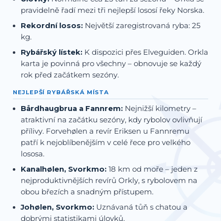
pravidelně řadí mezi tři nejlepší lososí řeky Norska.
Rekordní losos:
Největší zaregistrovaná ryba: 25
kg.
Rybářský lístek:
K dispozici přes Elveguiden. Orkla
karta je povinná pro všechny – obnovuje se každý
rok před začátkem sezóny.
NEJLEPŠÍ RYBÁŘSKÁ MÍSTA
Bårdhaugbrua a Fannrem:
Nejnižší kilometry –
atraktivní na začátku sezóny, kdy rybolov ovlivňují
přílivy. Forvehølen a revír Eriksen u Fannremu
patří k nejoblíbenějším v celé řece pro velkého
lososa.
Kanalhølen, Svorkmo:
18 km od moře – jeden z
nejproduktivnějších revírů Orkly, s rybolovem na
obou březích a snadným přístupem.
Johølen, Svorkmo:
Uznávaná tůň s chatou a
dobrými statistikami úlovků.