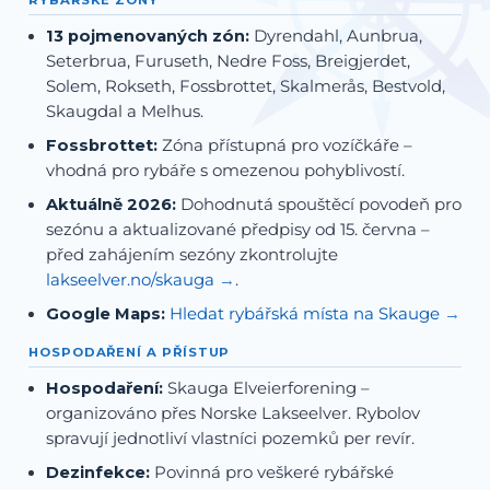
RYBÁŘSKÉ ZÓNY
13 pojmenovaných zón:
Dyrendahl, Aunbrua,
Seterbrua, Furuseth, Nedre Foss, Breigjerdet,
Solem, Rokseth, Fossbrottet, Skalmerås, Bestvold,
Skaugdal a Melhus.
Fossbrottet:
Zóna přístupná pro vozíčkáře –
vhodná pro rybáře s omezenou pohyblivostí.
Aktuálně 2026:
Dohodnutá spouštěcí povodeň pro
sezónu a aktualizované předpisy od 15. června –
před zahájením sezóny zkontrolujte
lakseelver.no/skauga
.
Google Maps:
Hledat rybářská místa na Skauge
HOSPODAŘENÍ A PŘÍSTUP
Hospodaření:
Skauga Elveierforening –
organizováno přes Norske Lakseelver. Rybolov
spravují jednotliví vlastníci pozemků per revír.
Dezinfekce:
Povinná pro veškeré rybářské