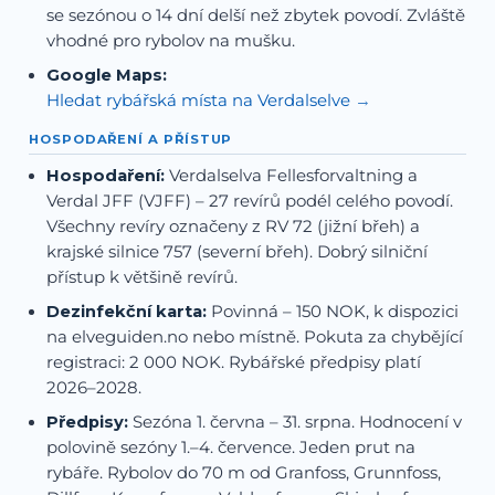
se sezónou o 14 dní delší než zbytek povodí. Zvláště
vhodné pro rybolov na mušku.
Google Maps:
Hledat rybářská místa na Verdalselve
HOSPODAŘENÍ A PŘÍSTUP
Hospodaření:
Verdalselva Fellesforvaltning a
Verdal JFF (VJFF) – 27 revírů podél celého povodí.
Všechny revíry označeny z RV 72 (jižní břeh) a
krajské silnice 757 (severní břeh). Dobrý silniční
přístup k většině revírů.
Dezinfekční karta:
Povinná – 150 NOK, k dispozici
na elveguiden.no nebo místně. Pokuta za chybějící
registraci: 2 000 NOK. Rybářské předpisy platí
2026–2028.
Předpisy:
Sezóna 1. června – 31. srpna. Hodnocení v
polovině sezóny 1.–4. července. Jeden prut na
rybáře. Rybolov do 70 m od Granfoss, Grunnfoss,