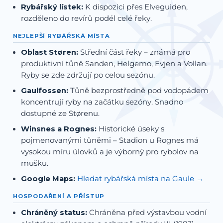
Rybářský lístek:
K dispozici přes Elveguiden,
rozděleno do revírů podél celé řeky.
NEJLEPŠÍ RYBÁŘSKÁ MÍSTA
Oblast Støren:
Střední část řeky – známá pro
produktivní tůně Sanden, Helgemo, Evjen a Vollan.
Ryby se zde zdržují po celou sezónu.
Gaulfossen:
Tůně bezprostředně pod vodopádem
koncentrují ryby na začátku sezóny. Snadno
dostupné ze Størenu.
Winsnes a Rognes:
Historické úseky s
pojmenovanými tůněmi – Stadion u Rognes má
vysokou míru úlovků a je výborný pro rybolov na
mušku.
Google Maps:
Hledat rybářská místa na Gaule
HOSPODAŘENÍ A PŘÍSTUP
Chráněný status:
Chráněna před výstavbou vodní