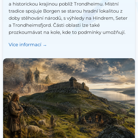
a historickou krajinou poblíž Trondheimu. Místní
tradice spojuje Borgen se starou hradní lokalitou z
doby stěhování národů, s výhledy na Hindrem, Seter
a Trondheimsfjord. Části oblasti lze také
prozkoumávat na kole, kde to podmínky umožňují.
Více informací