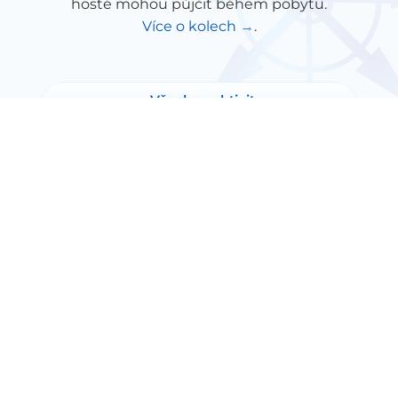
hosté mohou půjčit během pobytu.
Více o kolech
.
Všechny aktivity
Zpět na přehled
PRAKTICKÉ INFORMACE
Informace pro hosty
Obchodní podmínky
Ochrana soukromí