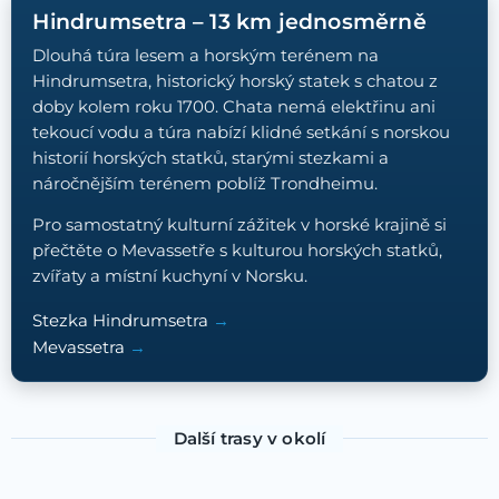
Hindrumsetra – 13 km jednosměrně
Dlouhá túra lesem a horským terénem na
Hindrumsetra, historický horský statek s chatou z
doby kolem roku 1700. Chata nemá elektřinu ani
tekoucí vodu a túra nabízí klidné setkání s norskou
historií horských statků, starými stezkami a
náročnějším terénem poblíž Trondheimu.
Pro samostatný kulturní zážitek v horské krajině si
přečtěte o Mevassetře s kulturou horských statků,
zvířaty a místní kuchyní v Norsku.
Stezka Hindrumsetra
Mevassetra
Další trasy v okolí