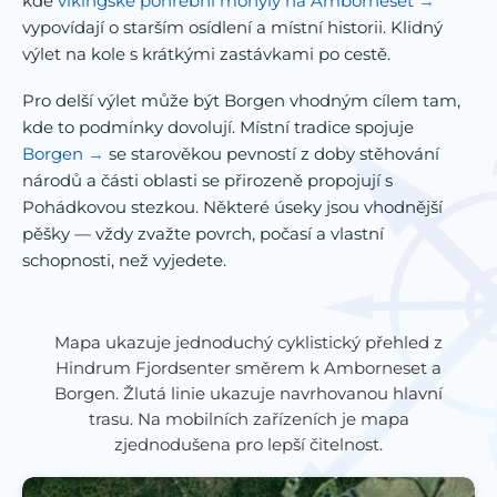
kde
vikingské pohřební mohyly na Amborneset
vypovídají o starším osídlení a místní historii. Klidný
výlet na kole s krátkými zastávkami po cestě.
Pro delší výlet může být Borgen vhodným cílem tam,
kde to podmínky dovolují. Místní tradice spojuje
Borgen
se starověkou pevností z doby stěhování
národů a části oblasti se přirozeně propojují s
Pohádkovou stezkou. Některé úseky jsou vhodnější
pěšky — vždy zvažte povrch, počasí a vlastní
schopnosti, než vyjedete.
Mapa ukazuje jednoduchý cyklistický přehled z
Hindrum Fjordsenter směrem k Amborneset a
Borgen. Žlutá linie ukazuje navrhovanou hlavní
trasu. Na mobilních zařízeních je mapa
zjednodušena pro lepší čitelnost.