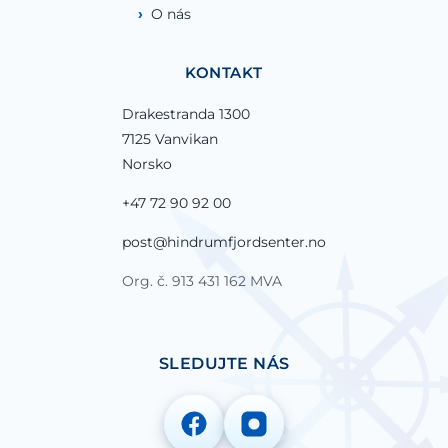
O nás
KONTAKT
Drakestranda 1300
7125 Vanvikan
Norsko
+47 72 90 92 00
post@hindrumfjordsenter.no
Org. č. 913 431 162 MVA
SLEDUJTE NÁS