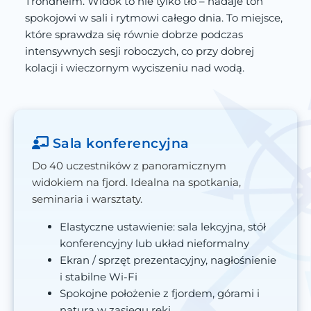
Trondheim. Widok to nie tylko tło – nadaje ton
spokojowi w sali i rytmowi całego dnia. To miejsce,
które sprawdza się równie dobrze podczas
intensywnych sesji roboczych, co przy dobrej
kolacji i wieczornym wyciszeniu nad wodą.
Sala konferencyjna
Do 40 uczestników z panoramicznym
widokiem na fjord. Idealna na spotkania,
seminaria i warsztaty.
Elastyczne ustawienie: sala lekcyjna, stół
konferencyjny lub układ nieformalny
Ekran / sprzęt prezentacyjny, nagłośnienie
i stabilne Wi-Fi
Spokojne położenie z fjordem, górami i
naturą w zasięgu ręki