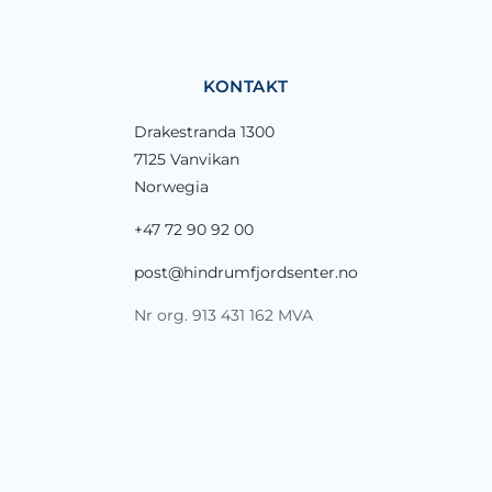
KONTAKT
Drakestranda 1300
7125 Vanvikan
Norwegia
+47 72 90 92 00
post@hindrumfjordsenter.no
Nr org. 913 431 162 MVA