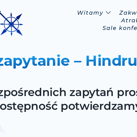
Witamy
Zakw
Atra
Sale konf
zapytanie – Hindr
pośrednich zapytań pros
ostępność potwierdzamy