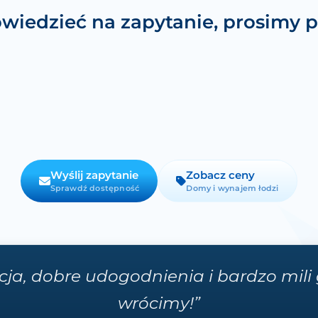
iedzieć na zapytanie, prosimy p
Wyślij zapytanie
Zobacz ceny
Sprawdź dostępność
Domy i wynajem łodzi
acja, dobre udogodnienia i bardzo mil
wrócimy!”