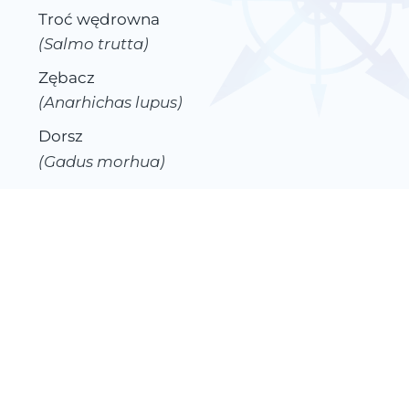
Troć wędrowna
(Salmo trutta)
Zębacz
(Anarhichas lupus)
Dorsz
(Gadus morhua)
Karmazyn
(Sebastes norvegicus)
Wszystkie atrakcje
Odkryj okolicę