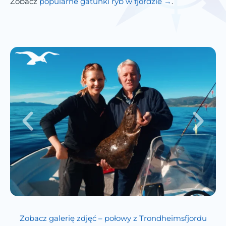
Zobacz
popularne gatunki ryb w fjordzie
.
Zobacz galerię zdjęć – połowy z Trondheimsfjordu