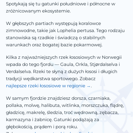
Spotykają się tu gatunki południowe i północne w
zróżnicowanym ekosystemie.
W głębszych partiach występują koralowce
zimnowodne, takie jak Lophelia pertusa. Tego rodzaju
stanowiska są rzadkie i świadczą o stabilnych
warunkach oraz bogatej bazie pokarmowej.
Kilka z najważniejszych rzek łososiowych w Norwegii
wpada do tego fjordu — Gaula, Orkla, Stjørdalselva i
Verdalselva. Rzeki te słyną z dużych łososi i długich
tradycji wędkarstwa sportowego. Zobacz
najlepsze rzeki łososiowe w regionie
.
W samym fjordzie znajdziesz dorsza, czarniaka,
pollaka, molwę, halibuta, witlinka, morszczuka, flądrę,
gładzicę, makrelę, śledzia, troć wędrowną, zębacza,
karmazyna i żabnicę. Gatunki podążają za
głębokością, prądem i porą roku.