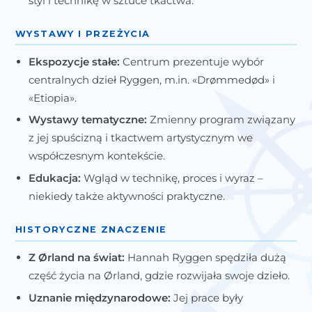
styl i technikę w sztuce tkactwa.
WYSTAWY I PRZEŻYCIA
Ekspozycje stałe:
Centrum prezentuje wybór
centralnych dzieł Ryggen, m.in. «Drømmedød» i
«Etiopia».
Wystawy tematyczne:
Zmienny program związany
z jej spuścizną i tkactwem artystycznym we
współczesnym kontekście.
Edukacja:
Wgląd w technikę, proces i wyraz –
niekiedy także aktywności praktyczne.
HISTORYCZNE ZNACZENIE
Z Ørland na świat:
Hannah Ryggen spędziła dużą
część życia na Ørland, gdzie rozwijała swoje dzieło.
Uznanie międzynarodowe:
Jej prace były