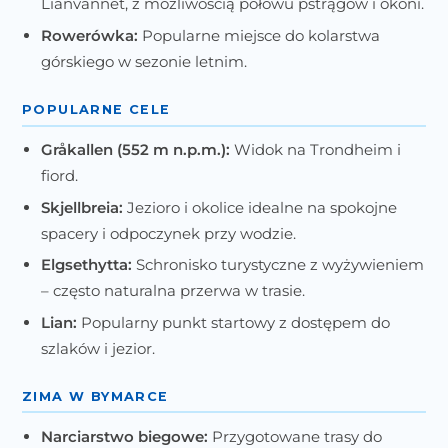
Lianvannet, z możliwością połowu pstrągów i okoni.
Rowerówka:
Popularne miejsce do kolarstwa
górskiego w sezonie letnim.
POPULARNE CELE
Gråkallen (552 m n.p.m.):
Widok na Trondheim i
fiord.
Skjellbreia:
Jezioro i okolice idealne na spokojne
spacery i odpoczynek przy wodzie.
Elgsethytta:
Schronisko turystyczne z wyżywieniem
– często naturalna przerwa w trasie.
Lian:
Popularny punkt startowy z dostępem do
szlaków i jezior.
ZIMA W BYMARCE
Narciarstwo biegowe:
Przygotowane trasy do