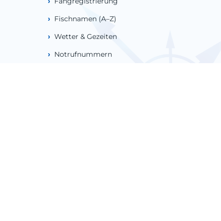
Fangregistrierung
Fischnamen (A–Z)
Wetter & Gezeiten
Notrufnummern
NAVIGATION
Willkommen
Unterkunft
Bootsverleih
Angelabenteuer
Munkstigen Via Ferrata
Campingplatz
Über uns