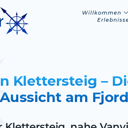
Willkommen
Erlebniss
 Klettersteig – D
Aussicht am Fjor
 Klettersteig, nahe Vanvi