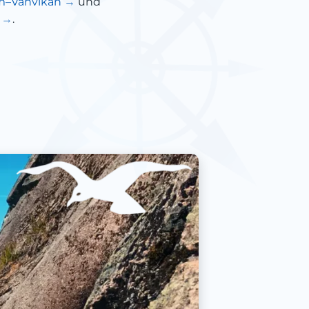
im–Vanvikan
und
k
.