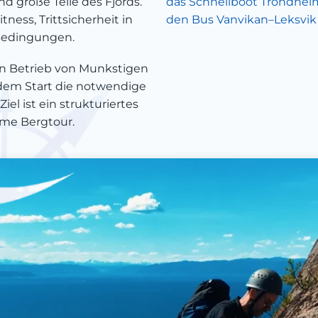
 große Teile des Fjords.
das Schnellboot Trondhe
tness, Trittsicherheit in
den Bus Vanvikan–Leksvi
Bedingungen.
hen Betrieb von Munkstigen
 dem Start die notwendige
el ist ein strukturiertes
eme Bergtour.