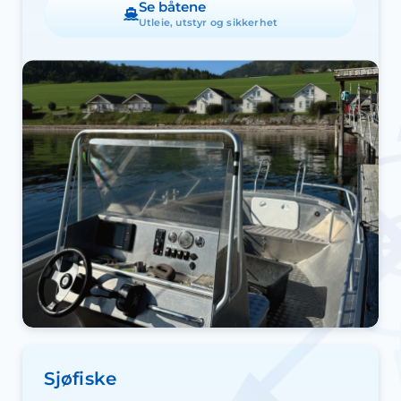
Se båtene
Utleie, utstyr og sikkerhet
Sjøfiske