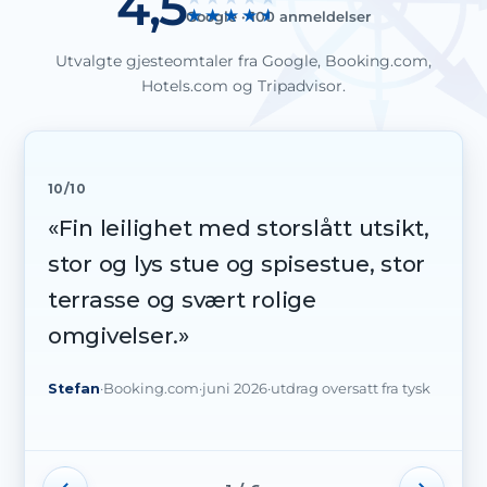
4,5
Google · 100 anmeldelser
Utvalgte gjesteomtaler fra Google, Booking.com,
Hotels.com og Tripadvisor.
10/10
«Fin leilighet med storslått utsikt,
stor og lys stue og spisestue, stor
terrasse og svært rolige
omgivelser.»
Stefan
·
Booking.com
·
juni 2026
·
utdrag oversatt fra tysk